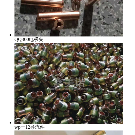
QQ300电极夹
wp一12导流件