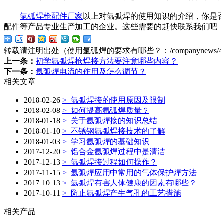
氩弧焊枪配件厂家
以上对氩弧焊的使用知识的介绍，你是
配件等产品专业生产加工的企业。这些需要的赶快联系我们吧，181
转载请注明出处（使用氩弧焊的要求有哪些？：
/companynews/
上一条：
初学氩弧焊枪焊接方法要注意哪些内容？
下一条：
氩弧焊电流的作用及怎么调节？
相关文章
2018-02-26
>
氩弧焊接的使用原因及限制
2018-02-08
>
如何提高氩弧焊质量？
2018-01-18
>
关于氩弧焊接的知识总结
2018-01-10
>
不锈钢氩弧焊接技术的了解
2018-01-03
>
学习氩弧焊的基础知识
2017-12-20
>
铝合金氩弧焊过程中是清洁
2017-12-13
>
氩弧焊接过程如何操作？
2017-11-15
>
氩弧焊应用中常用的气体保护焊方法
2017-10-13
>
氩弧焊有害人体健康的因素有哪些？
2017-10-11
>
防止氩弧焊产生气孔的工艺措施
相关产品