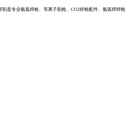
割是专业氩弧焊枪、等离子割枪、CO2焊枪配件、氩弧焊焊枪