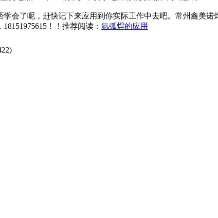
否学会了呢，赶快记下来应用到你实际工作中去吧。常州鑫美诺焊
51975615！！推荐阅读：
氩弧焊的应用
422
)