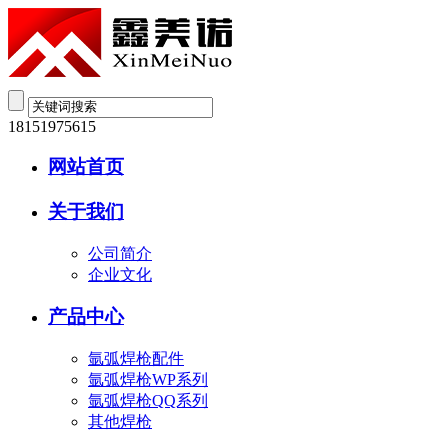
18151975615
网站首页
关于我们
公司简介
企业文化
产品中心
氩弧焊枪配件
氩弧焊枪WP系列
氩弧焊枪QQ系列
其他焊枪