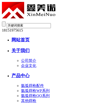
18151975615
网站首页
关于我们
公司简介
企业文化
产品中心
氩弧焊枪配件
氩弧焊枪WP系列
氩弧焊枪QQ系列
其他焊枪