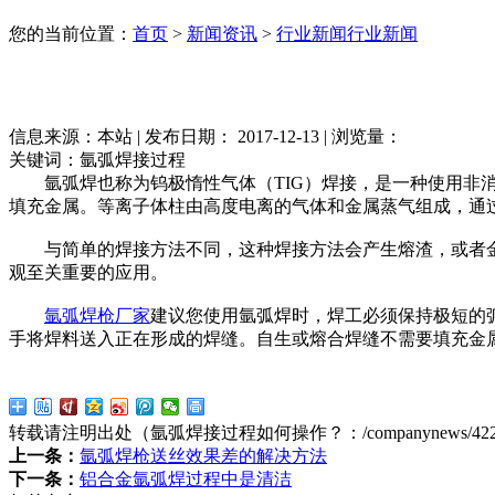
您的当前位置：
首页
>
新闻资讯
>
行业新闻
行业新闻
信息来源：本站 | 发布日期： 2017-12-13 | 浏览量：
关键词：氩弧焊接过程
氩弧焊也称为钨极惰性气体（TIG）焊接，是一种使用非消
填充金属。等离子体柱由高度电离的气体和金属蒸气组成，通
与简单的焊接方法不同，这种焊接方法会产生熔渣，或者金属
观至关重要的应用。
氩弧焊枪厂家
建议您使用氩弧焊时，焊工必须保持极短的
手将焊料送入正在形成的焊缝。自生或熔合焊缝不需要填充金
转载请注明出处（氩弧焊接过程如何操作？：
/companynews/42
上一条：
氩弧焊枪送丝效果差的解决方法
下一条：
铝合金氩弧焊过程中是清洁