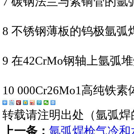
7 碳钢法兰与紫铜管的氩
8 不锈钢薄板的钨极氩弧
9 在42CrMo钢轴上氩弧
10 000Cr26Mo1高
转载请注明出处（氩弧焊
上一条：
氩弧焊枪气冷和