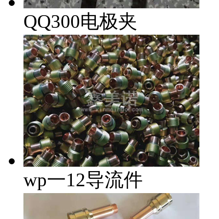
QQ300电极夹
wp一12导流件