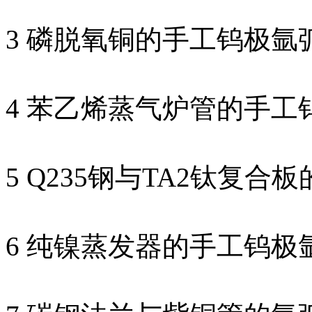
3 磷脱氧铜的手工钨极氩
4 苯乙烯蒸气炉管的手工
5 Q235钢与TA2钛复合
6 纯镍蒸发器的手工钨极