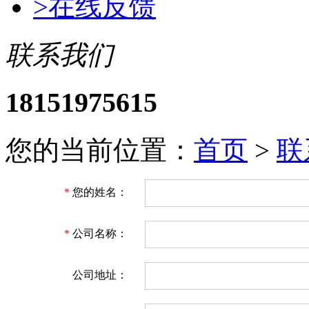
>
在线反馈
联系我们
18151975615
您的当前位置：
首页
>
联
*
您的姓名：
*
公司名称：
公司地址：