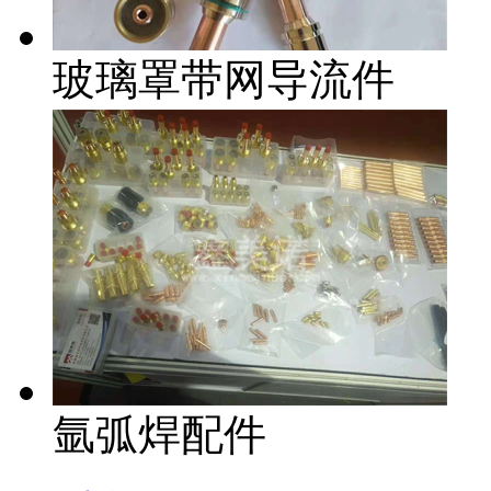
玻璃罩带网导流件
氩弧焊配件