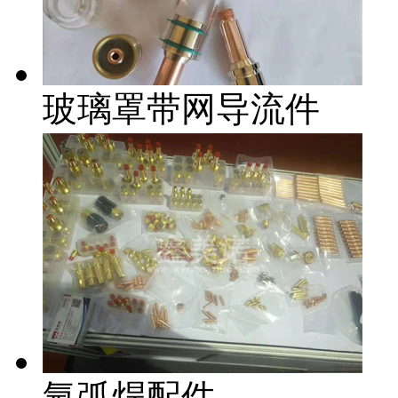
玻璃罩带网导流件
氩弧焊配件