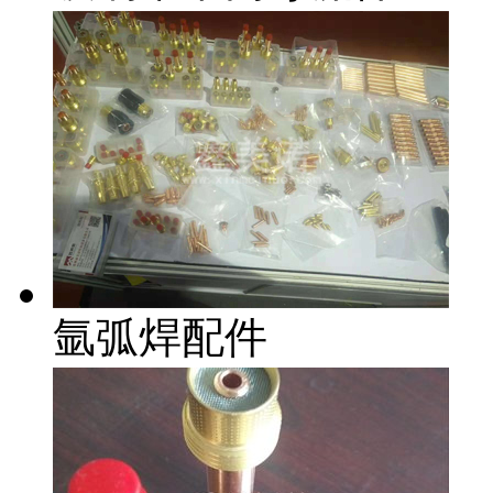
氩弧焊配件